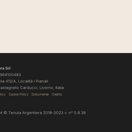
ra Srl
4964100483
ia 412/A, Località I Pianali
stagneto Carducci, Livorno, Italia
licy
Cookie Policy
Dokumente
Credits
t © Tenuta Argentiera 2018-2023 v. n° 5.8.38