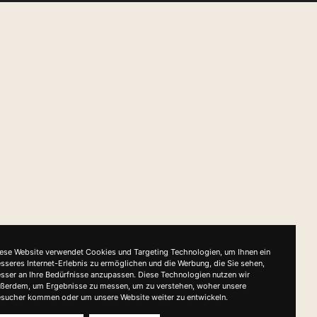
ese Website verwendet Cookies und Targeting Technologien, um Ihnen ein
sseres Internet-Erlebnis zu ermöglichen und die Werbung, die Sie sehen,
sser an Ihre Bedürfnisse anzupassen. Diese Technologien nutzen wir
ßerdem, um Ergebnisse zu messen, um zu verstehen, woher unsere
sucher kommen oder um unsere Website weiter zu entwickeln.