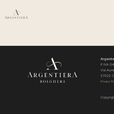
Argentie
P.IVA 0
Via Aurel
57022 Ca
Privacy Po
Copyrigh