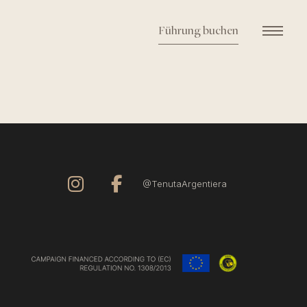
Führung buchen
@TenutaArgentiera